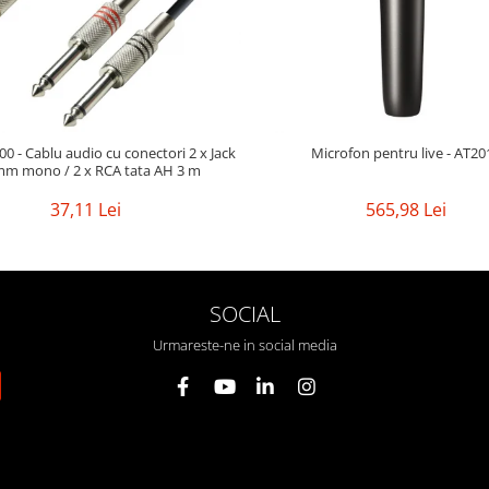
0 - Cablu audio cu conectori 2 x Jack
Microfon pentru live - AT20
mm mono / 2 x RCA tata AH 3 m
37,11 Lei
565,98 Lei
SOCIAL
Urmareste-ne in social media