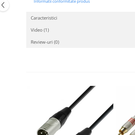
Informatii conformitate produs
Casti
Casti cu fir
Caracteristici
Casti fara fir
DI Box
Video
(1)
Interfete audio
Review-uri
(0)
Microfoane
Accesorii pentru Microfoane
Headset-uri si lavaliere
Microfoane cu fir pentru live
Microfoane de captura
Microfoane pentru instrumente
Microfoane USB - Podcast, Gaming
Seturi de microfoane
Sisteme wireless
Mixere
Accesorii mixere