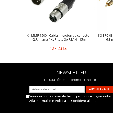
Mixere analogice
Mixere digitale
Mixere pentru DJ
Monitorizare In-Ear
Stative pentru Boxe
K4 MMF 1500 - Cablu microfon cu conectori
K3 TPC 030
Stative pentru Microfoane
XLR mama / XLR tata 3p REAN - 15m
6.3 
127,23 Lei
NEWSLETTER
Nu rata ofertele si promotiile noastre
Vreau sa primesc newsletter cu promotiile magazinului.
Afla mai multe in
Politica de Confidentialitate