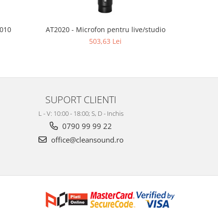
2010
AT2020 - Microfon pentru live/studio
AT2020USB
503,63 Lei
SUPORT CLIENTI
L - V: 10:00 - 18:00; S, D - Inchis
0790 99 99 22
office@cleansound.ro