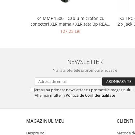
Mixere analogice
Mixere digitale
Mixere pentru DJ
K4 MMF 1500 - Cablu microfon cu
K3 TPC 
conectori XLR mama / XLR tata 3p REAN
2 x Jack
Monitorizare In-Ear
- 15m
127,23 Lei
Stative pentru Boxe
Stative pentru Microfoane
NEWSLETTER
Nu rata ofertele si promotiile noastre
Vreau sa primesc newsletter cu promotiile magazinului.
Afla mai multe in
Politica de Confidentialitate
MAGAZINUL MEU
CLIENTI
Despre noi
Metode de