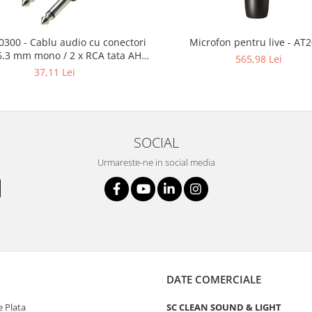
0300 - Cablu audio cu conectori
Microfon pentru live - AT
 6.3 mm mono / 2 x RCA tata AH 3
565,98 Lei
m
37,11 Lei
SOCIAL
Urmareste-ne in social media
DATE COMERCIALE
 Plata
SC CLEAN SOUND & LIGHT