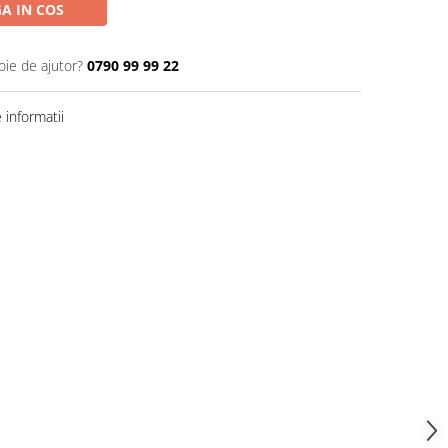
A IN COS
oie de ajutor?
0790 99 99 22
informatii