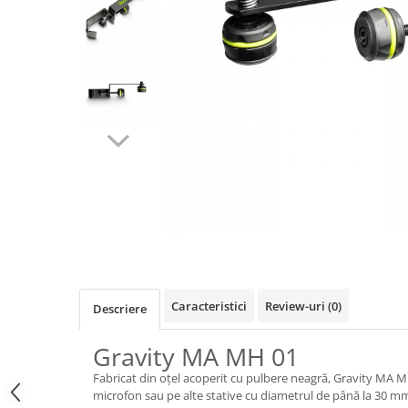
SBX Series
Moving head-uri – Spot
Accesorii Generale
Proiectoare Lumini
Boxe
Ventilatoare
Accesorii pentru boxe
Boxe Active
Boxe Pasive
Line Array Active
Monitoare de scena
Subwoofere Active
Subwoofere Pasive
Cabluri si conectori
Accesorii pt. Cabluri
Adaptoare Audio
Caracteristici
Review-uri
(0)
Descriere
Cabluri Audio cu Conectori
Cabluri la metru
Gravity MA MH 01
Conectori Audio
Fabricat din oțel acoperit cu pulbere neagră, Gravity MA M
Stage Box Multicore
microfon sau pe alte stative cu diametrul de până la 30 m