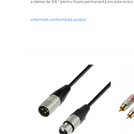
a clemei de 3/8 " pentru fixare permanentă (nu este inclus c
Casti
Casti cu fir
Informatii conformitate produs
Casti fara fir
DI Box
Interfete audio
Microfoane
Accesorii pentru Microfoane
Headset-uri si lavaliere
Microfoane cu fir pentru live
Microfoane de captura
Microfoane pentru instrumente
Microfoane USB - Podcast, Gaming
Seturi de microfoane
Sisteme wireless
Mixere
Accesorii mixere