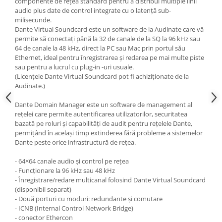
componente de rețea standard pentru a distribui multiple linii
Mixere analogice
audio plus date de control integrate cu o latență sub-
Mixere digitale
milisecunde.
Mixere pentru DJ
Dante Virtual Soundcard este un software de la Audinate care vă
permite să conectați până la 32 de canale de la SQ la 96 kHz sau
Monitorizare In-Ear
64 de canale la 48 kHz, direct la PC sau Mac prin portul său
Stative pentru Boxe
Ethernet, ideal pentru înregistrarea și redarea pe mai multe piste
sau pentru a lucrul cu plug-in -uri usuale.
Stative pentru Microfoane
(Licențele Dante Virtual Soundcard pot fi achiziționate de la
Audinate.)
Dante Domain Manager este un software de management al
rețelei care permite autentificarea utilizatorilor, securitatea
bazată pe roluri și capabilități de audit pentru rețelele Dante,
permițând în același timp extinderea fără probleme a sistemelor
Dante peste orice infrastructură de rețea.
- 64×64 canale audio și control pe rețea
- Funcționare la 96 kHz sau 48 kHz
- Înregistrare/redare multicanal folosind Dante Virtual Soundcard
(disponibil separat)
- Două porturi cu moduri: redundante și comutare
- ICNB (Internal Control Network Bridge)
- conector Ethercon