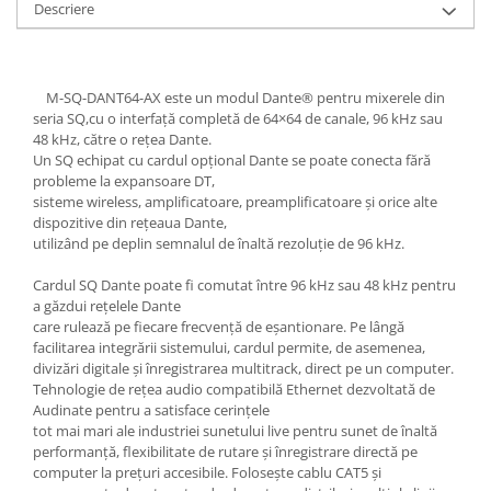
Descriere
Casti
Casti cu fir
Casti fara fir
M-SQ-DANT64-AX este un modul Dante® pentru mixerele din
DI Box
seria SQ,cu o interfață completă de 64×64 de canale, 96 kHz sau
Interfete audio
48 kHz, către o rețea Dante.
Un SQ echipat cu cardul opțional Dante se poate conecta fără
Microfoane
probleme la expansoare DT,
sisteme wireless, amplificatoare, preamplificatoare și orice alte
Accesorii pentru Microfoane
dispozitive din rețeaua Dante,
Headset-uri si lavaliere
utilizând pe deplin semnalul de înaltă rezoluție de 96 kHz.
Microfoane cu fir pentru live
Cardul SQ Dante poate fi comutat între 96 kHz sau 48 kHz pentru
Microfoane de captura
a găzdui rețelele Dante
Microfoane pentru instrumente
care rulează pe fiecare frecvență de eșantionare. Pe lângă
facilitarea integrării sistemului, cardul permite, de asemenea,
Microfoane USB - Podcast, Gaming
divizări digitale și înregistrarea multitrack, direct pe un computer.
Seturi de microfoane
Tehnologie de rețea audio compatibilă Ethernet dezvoltată de
Sisteme wireless
Audinate pentru a satisface cerințele
tot mai mari ale industriei sunetului live pentru sunet de înaltă
Mixere
performanță, flexibilitate de rutare și înregistrare directă pe
Accesorii mixere
computer la prețuri accesibile. Folosește cablu CAT5 și