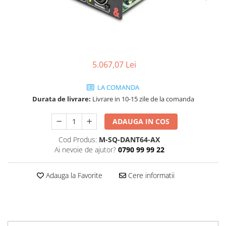
SBX Series
Moving head-uri – Spot
Accesorii Generale
Proiectoare Lumini
Boxe
Ventilatoare
Accesorii pentru boxe
Boxe Active
5.067,07 Lei
Boxe Pasive
Line Array Active
LA COMANDA
Monitoare de scena
Durata de livrare:
Livrare in 10-15 zile de la comanda
Subwoofere Active
ADAUGA IN COS
Subwoofere Pasive
Cabluri si conectori
Cod Produs:
M-SQ-DANT64-AX
Ai nevoie de ajutor?
0790 99 99 22
Accesorii pt. Cabluri
Adaptoare Audio
Adauga la Favorite
Cere informatii
Cabluri Audio cu Conectori
Cabluri la metru
Conectori Audio
Stage Box Multicore