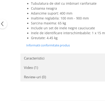
Casti
Tubulatura de otel cu imbinari ranforsate
Culoarea neagra
Casti cu fir
Adancime suport: 400 mm
Casti fara fir
Inaltime reglabila: 100 mm - 900 mm
DI Box
Sarcina maxima: 65 kg
Include un set de inele negre cauciucate
Interfete audio
Inele de identificare interschimbabile: 1 x 15
Microfoane
Greutate: 4.45 kg
Accesorii pentru Microfoane
Informatii conformitate produs
Headset-uri si lavaliere
Microfoane cu fir pentru live
Caracteristici
Microfoane de captura
Video
(1)
Microfoane pentru instrumente
Microfoane USB - Podcast, Gaming
Review-uri
(0)
Seturi de microfoane
Sisteme wireless
Mixere
Accesorii mixere