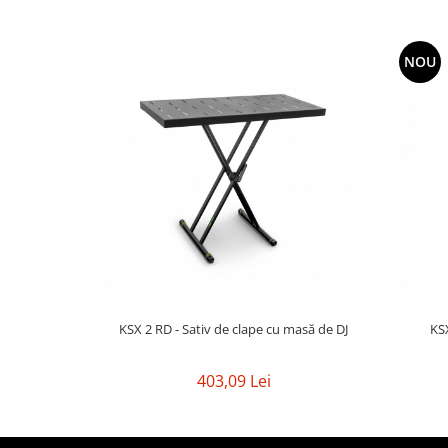
Mixere analogice
Mixere digitale
Mixere pentru DJ
NOU
Monitorizare In-Ear
Stative pentru Boxe
Stative pentru Microfoane
KSX 2 RD - Sativ de clape cu masă de DJ
KSX
403,09 Lei