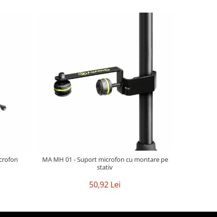
NOU
icrofon
MA MH 01 - Suport microfon cu montare pe
LTS 
stativ
50,92 Lei