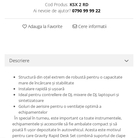
Casti
Cod Produs:
KSX 2 RD
Ai nevoie de ajutor?
0790 99 99 22
Casti cu fir
Casti fara fir
Adauga la Favorite
Cere informatii
DI Box
Interfete audio
Microfoane
Accesorii pentru Microfoane
Descriere
Headset-uri si lavaliere
Microfoane cu fir pentru live
Structură din oțel extrem de robustă pentru o capacitate
Microfoane de captura
mare de încărcare și stabilitate
Instalare rapidă și ușoară
Microfoane pentru instrumente
Ideal pentru contrellere de DJ, mixere de DJ, laptopuri și
Microfoane USB - Podcast, Gaming
sintetizatoare
Seturi de microfoane
Goluri de aerisire pentru o ventilație optimă a
echipamentelor
Sisteme wireless
În special în turneu, este important ca toate instrumentele,
Mixere
echipamentele și accesoriile să fie ambalate compact și să
poată fi ușor depozitate în autovehicul. Acesta este motivul
Accesorii mixere
pentru care Gravity Rapid Desk Set combină suportul de clape