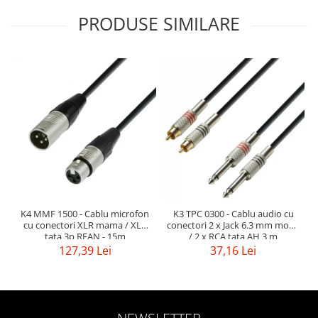
PRODUSE SIMILARE
K4 MMF 1500 - Cablu microfon
K3 TPC 0300 - Cablu audio cu
cu conectori XLR mama / XLR
conectori 2 x Jack 6.3 mm mono
tata 3p REAN - 15m
/ 2 x RCA tata AH 3 m
127,39 Lei
37,16 Lei