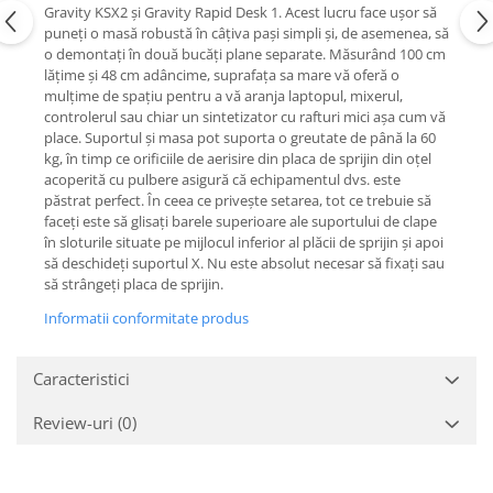
Mixere analogice
Gravity KSX2 și Gravity Rapid Desk 1. Acest lucru face ușor să
Mixere digitale
puneți o masă robustă în câțiva pași simpli și, de asemenea, să
o demontați în două bucăți plane separate. Măsurând 100 cm
Mixere pentru DJ
lățime și 48 cm adâncime, suprafața sa mare vă oferă o
Monitorizare In-Ear
mulțime de spațiu pentru a vă aranja laptopul, mixerul,
controlerul sau chiar un sintetizator cu rafturi mici așa cum vă
Stative pentru Boxe
place. Suportul și masa pot suporta o greutate de până la 60
Stative pentru Microfoane
kg, în timp ce orificiile de aerisire din placa de sprijin din oțel
acoperită cu pulbere asigură că echipamentul dvs. este
păstrat perfect. În ceea ce privește setarea, tot ce trebuie să
faceți este să glisați barele superioare ale suportului de clape
în sloturile situate pe mijlocul inferior al plăcii de sprijin și apoi
să deschideți suportul X. Nu este absolut necesar să fixați sau
să strângeți placa de sprijin.
Informatii conformitate produs
Caracteristici
Review-uri
(0)