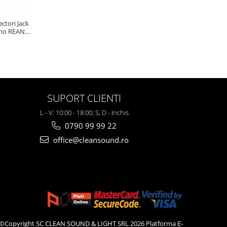
ctori Jack
ono REAN 6
SUPORT CLIENTI
L - V: 10:00 - 18:00; S, D - Inchis
0790 99 99 22
office@cleansound.ro
©Copyright SC CLEAN SOUND & LIGHT SRL 2026
Platforma E-