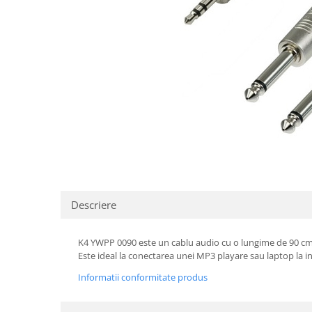
SBX Series
Moving head-uri – Spot
Accesorii Generale
Proiectoare Lumini
Boxe
Ventilatoare
Accesorii pentru boxe
Boxe Active
Boxe Pasive
Line Array Active
Monitoare de scena
Subwoofere Active
Subwoofere Pasive
Cabluri si conectori
Descriere
Accesorii pt. Cabluri
Adaptoare Audio
K4 YWPP 0090 este un cablu audio cu o lungime de 90 cm c
Cabluri Audio cu Conectori
Este ideal la conectarea unei MP3 playare sau laptop la in
Cabluri la metru
Informatii conformitate produs
Conectori Audio
Stage Box Multicore