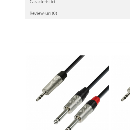
Caracteristici
Casti
Casti cu fir
Review-uri
(0)
Casti fara fir
DI Box
Interfete audio
Microfoane
Accesorii pentru Microfoane
Headset-uri si lavaliere
Microfoane cu fir pentru live
Microfoane de captura
Microfoane pentru instrumente
Microfoane USB - Podcast, Gaming
Seturi de microfoane
Sisteme wireless
Mixere
Accesorii mixere