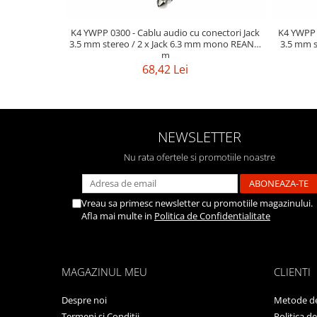
Mixere analogice
Mixere digitale
K4 YWPP 0300 - Cablu audio cu conectori Jack
K4 YWPP 0
Mixere pentru DJ
3.5 mm stereo / 2 x Jack 6.3 mm mono REAN 3
3.5 mm s
m
Monitorizare In-Ear
68,42 Lei
Stative pentru Boxe
Stative pentru Microfoane
NEWSLETTER
Nu rata ofertele si promotiile noastre
Vreau sa primesc newsletter cu promotiile magazinului.
Afla mai multe in
Politica de Confidentialitate
MAGAZINUL MEU
CLIENTI
Despre noi
Metode de
Termeni si Conditii
Politica d