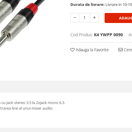
Durata de livrare:
Livrare in 10-1
ADAUG
Cod Produs:
K4 YWPP 0090
A
Adauga la Favorite
Cere 
u Jack stereo 3.5 la 2xJack mono 6.3.
trarea line al unui mixer audio.