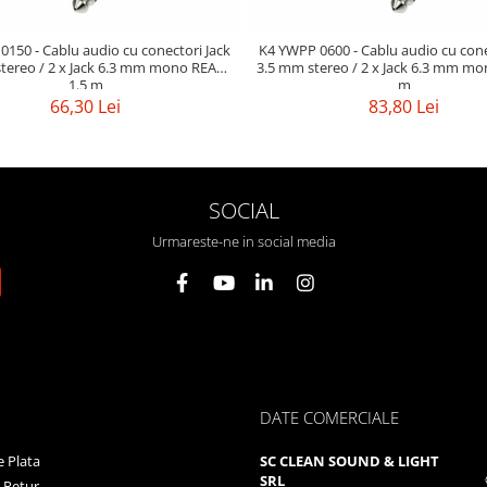
150 - Cablu audio cu conectori Jack
K4 YWPP 0600 - Cablu audio cu cone
tereo / 2 x Jack 6.3 mm mono REAN
3.5 mm stereo / 2 x Jack 6.3 mm m
1.5 m
m
66,30 Lei
83,80 Lei
SOCIAL
Urmareste-ne in social media
DATE COMERCIALE
 Plata
SC CLEAN SOUND & LIGHT
SRL
e Retur