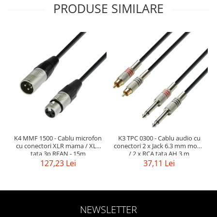
PRODUSE SIMILARE
K4 MMF 1500 - Cablu microfon
K3 TPC 0300 - Cablu audio cu
cu conectori XLR mama / XLR
conectori 2 x Jack 6.3 mm mono
tata 3p REAN - 15m
/ 2 x RCA tata AH 3 m
127,23 Lei
37,11 Lei
NEWSLETTER