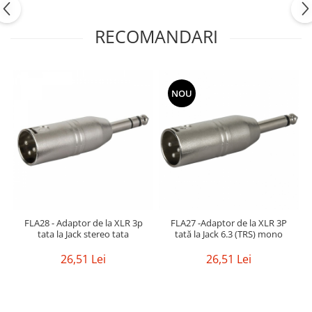
Mixere analogice
Mixere digitale
RECOMANDARI
Mixere pentru DJ
Monitorizare In-Ear
Stative pentru Boxe
NOU
Stative pentru Microfoane
FLA28 - Adaptor de la XLR 3p
FLA27 -Adaptor de la XLR 3P
tata la Jack stereo tata
tată la Jack 6.3 (TRS) mono
26,51 Lei
26,51 Lei