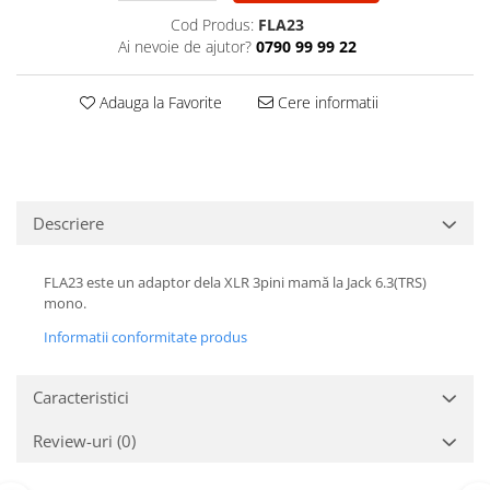
Casti
Cod Produs:
FLA23
Casti cu fir
Ai nevoie de ajutor?
0790 99 99 22
Casti fara fir
Adauga la Favorite
Cere informatii
DI Box
Interfete audio
Microfoane
Accesorii pentru Microfoane
Descriere
Headset-uri si lavaliere
Microfoane cu fir pentru live
FLA23 este un adaptor dela XLR 3pini mamă la Jack 6.3(TRS)
Microfoane de captura
mono.
Microfoane pentru instrumente
Informatii conformitate produs
Microfoane USB - Podcast, Gaming
Seturi de microfoane
Caracteristici
Sisteme wireless
Mixere
Review-uri
(0)
Accesorii mixere