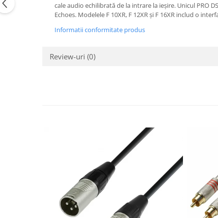
Casti
cale audio echilibrată de la intrare la ieșire. Unicul PRO 
Echoes. Modelele F 10XR, F 12XR și F 16XR includ o interf
Casti cu fir
Informatii conformitate produs
Casti fara fir
DI Box
Review-uri
(0)
Interfete audio
Microfoane
Accesorii pentru Microfoane
Headset-uri si lavaliere
Microfoane cu fir pentru live
Microfoane de captura
Microfoane pentru instrumente
Microfoane USB - Podcast, Gaming
Seturi de microfoane
Sisteme wireless
Mixere
Accesorii mixere