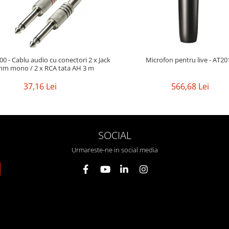
0 - Cablu audio cu conectori 2 x Jack
Microfon pentru live - AT20
mm mono / 2 x RCA tata AH 3 m
37,16 Lei
566,68 Lei
SOCIAL
Urmareste-ne in social media