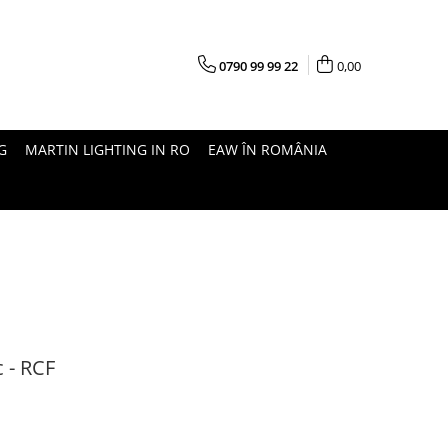
0790 99 99 22
0,00
G
MARTIN LIGHTING IN RO
EAW ÎN ROMÂNIA
c - RCF