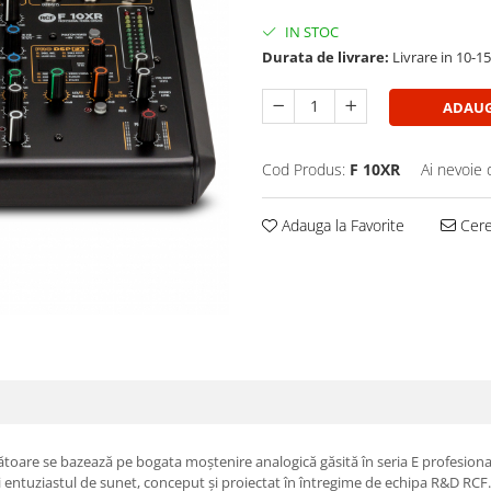
IN STOC
Durata de livrare:
Livrare in 10-1
ADAUG
Cod Produs:
F 10XR
Ai nevoie 
Adauga la Favorite
Cere 
toare se bazează pe bogata moștenire analogică găsită în seria E profesională
 entuziastul de sunet, conceput și proiectat în întregime de echipa R&D RCF. 