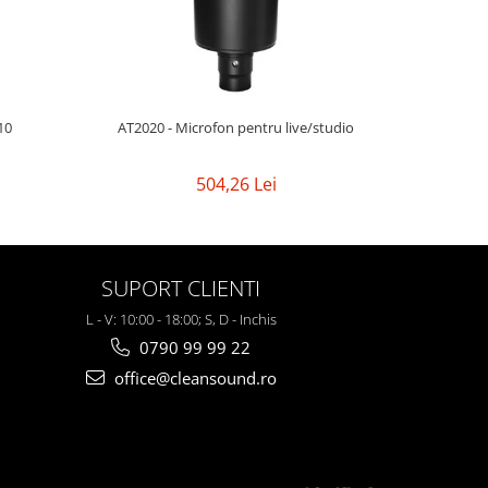
10
AT2020 - Microfon pentru live/studio
AT2020US
504,26 Lei
SUPORT CLIENTI
L - V: 10:00 - 18:00; S, D - Inchis
0790 99 99 22
office@cleansound.ro