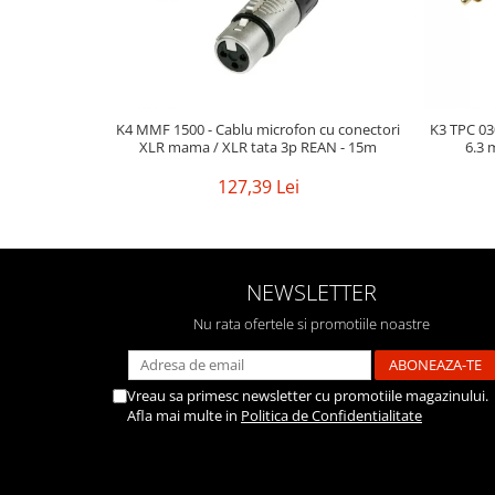
Mixere analogice
Mixere digitale
Mixere pentru DJ
Monitorizare In-Ear
Stative pentru Boxe
K4 MMF 1500 - Cablu microfon cu conectori
K3 TPC 030
XLR mama / XLR tata 3p REAN - 15m
6.3 
Stative pentru Microfoane
127,39 Lei
NEWSLETTER
Nu rata ofertele si promotiile noastre
Vreau sa primesc newsletter cu promotiile magazinului.
Afla mai multe in
Politica de Confidentialitate