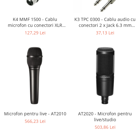
SBX Series
Moving head-uri – Spot
Accesorii Generale
Proiectoare Lumini
Boxe
K4 MMF 1500 - Cablu
K3 TPC 0300 - Cablu audio cu
Ventilatoare
microfon cu conectori XLR
conectori 2 x Jack 6.3 mm
Accesorii pentru boxe
mama / XLR tata 3p REAN -
mono / 2 x RCA tata AH 3 m
127,29 Lei
37,13 Lei
Boxe Active
15m
Boxe Pasive
Line Array Active
Monitoare de scena
Subwoofere Active
Subwoofere Pasive
Cabluri si conectori
Accesorii pt. Cabluri
Adaptoare Audio
Cabluri Audio cu Conectori
Microfon pentru live - AT2010
AT2020 - Microfon pentru
Cabluri la metru
live/studio
566,23 Lei
503,86 Lei
Conectori Audio
Stage Box Multicore