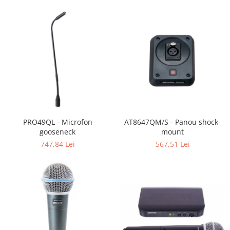
PRO49QL - Microfon
AT8647QM/S - Panou shock-
gooseneck
mount
747,84 Lei
567,51 Lei