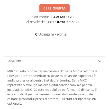
Casti
CERE OFERTA
Casti cu fir
Casti fara fir
Cod Produs:
EAW MKC120
Ai nevoie de ajutor?
0790 99 99 22
DI Box
Interfete audio
Adauga la Favorite
Microfoane
Accesorii pentru Microfoane
Headset-uri si lavaliere
Microfoane cu fir pentru live
Descriere
Microfoane de captura
Microfoane pentru instrumente
MKC120 este o boxă pasivă coaxială din seria MKC a celor de la
EAW, producător american cu peste 40 de ani de experiență în
Microfoane USB - Podcast, Gaming
audio profesional pentru instalații și touring. Seria MKC
Seturi de microfoane
reprezintă o evoluție majoră a difuzoarelor coaxiale pentru
instalații, iar MKC120 este modelul de performanță din serie. El
Sisteme wireless
este construit pentru venue-uri și instalații unde sunetul de
Mixere
calitate și controlul precis al pattern-ului sunt cerințe reale, nu
opționale.
Accesorii mixere