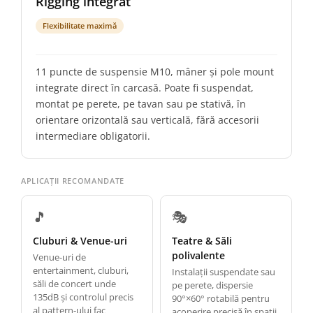
Rigging integrat
Flexibilitate maximă
11 puncte de suspensie M10, mâner și pole mount
integrate direct în carcasă. Poate fi suspendat,
montat pe perete, pe tavan sau pe stativă, în
orientare orizontală sau verticală, fără accesorii
intermediare obligatorii.
APLICAȚII RECOMANDATE
🎵
🎭
Cluburi & Venue-uri
Teatre & Săli
polivalente
Venue-uri de
entertainment, cluburi,
Instalații suspendate sau
săli de concert unde
pe perete, dispersie
135dB și controlul precis
90°×60° rotabilă pentru
al pattern-ului fac
acoperire precisă în spații