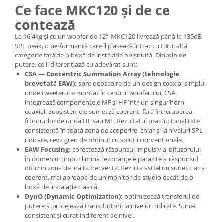
Mixere analogice
Ce face MKC120 și de ce
Mixere digitale
contează
Mixere pentru DJ
La 16.4kg și cu un woofer de 12", MKC120 livrează până la 135dB
Monitorizare In-Ear
SPL peak, o performanță care îl plasează într-o cu totul altă
categorie față de o boxă de instalație obișnuită. Dincolo de
Stative pentru Boxe
putere, ce îl diferențiază cu adevărat sunt:
Stative pentru Microfoane
CSA — Concentric Summation Array (tehnologie
brevetată EAW):
spre deosebire de un design coaxial simplu
unde tweeterul e montat în centrul wooferului, CSA
integrează componentele MF și HF într-un singur horn
coaxial. Subsistemele sumează coerent, fără întreruperea
fronturilor de undă HF sau MF. Rezultatul practic: tonalitate
consistentă în toată zona de acoperire, chiar și la niveluri SPL
ridicate, ceva greu de obținut cu soluții convenționale.
EAW Focusing:
corectează răspunsul impulsiv al difuzorului
în domeniul timp. Elimină rezonanțele parazite și răspunsul
difuz în zona de înaltă frecvență. Rezultă astfel un sunet clar și
coerent, mai aproape de un monitor de studio decât de o
boxă de instalație clasică.
DynO (Dynamic Optimization):
optimizează transferul de
putere și protejează transductorii la niveluri ridicate. Sunet
consistent și curat indiferent de nivel.