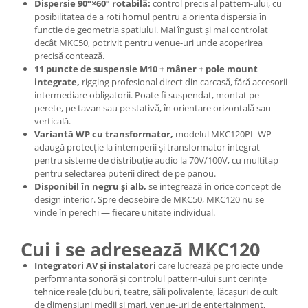
Dispersie 90°×60° rotabilă:
control precis al pattern-ului, cu
posibilitatea de a roti hornul pentru a orienta dispersia în
funcție de geometria spațiului. Mai îngust și mai controlat
decât MKC50, potrivit pentru venue-uri unde acoperirea
precisă contează.
11 puncte de suspensie M10 + mâner + pole mount
integrate,
rigging profesional direct din carcasă, fără accesorii
intermediare obligatorii. Poate fi suspendat, montat pe
perete, pe tavan sau pe stativă, în orientare orizontală sau
verticală.
Variantă WP cu transformator,
modelul MKC120PL-WP
adaugă protecție la intemperii și transformator integrat
pentru sisteme de distribuție audio la 70V/100V, cu multitap
pentru selectarea puterii direct de pe panou.
Disponibil în negru și alb,
se integrează în orice concept de
design interior. Spre deosebire de MKC50, MKC120 nu se
vinde în perechi — fiecare unitate individual.
Cui i se adresează MKC120
Integratori AV și instalatori
care lucrează pe proiecte unde
performanța sonoră și controlul pattern-ului sunt cerințe
tehnice reale (cluburi, teatre, săli polivalente, lăcașuri de cult
de dimensiuni medii și mari, venue-uri de entertainment,