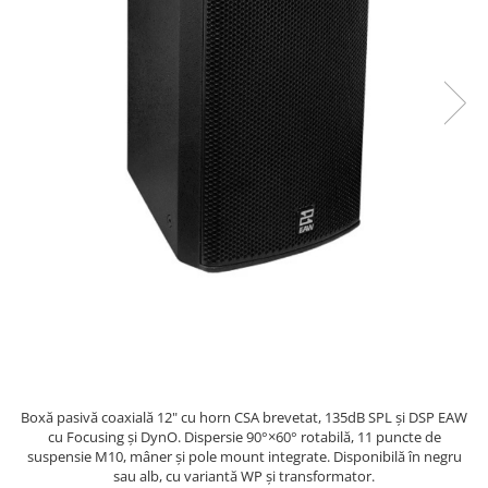
SBX Series
Moving head-uri – Spot
Accesorii Generale
Proiectoare Lumini
Boxe
Ventilatoare
Accesorii pentru boxe
Boxe Active
Boxe Pasive
Line Array Active
Monitoare de scena
Subwoofere Active
Subwoofere Pasive
Cabluri si conectori
Accesorii pt. Cabluri
Adaptoare Audio
Cabluri Audio cu Conectori
Cabluri la metru
Boxă pasivă coaxială 12" cu horn CSA brevetat, 135dB SPL și DSP EAW
cu Focusing și DynO. Dispersie 90°×60° rotabilă, 11 puncte de
Conectori Audio
suspensie M10, mâner și pole mount integrate. Disponibilă în negru
Stage Box Multicore
sau alb, cu variantă WP și transformator.