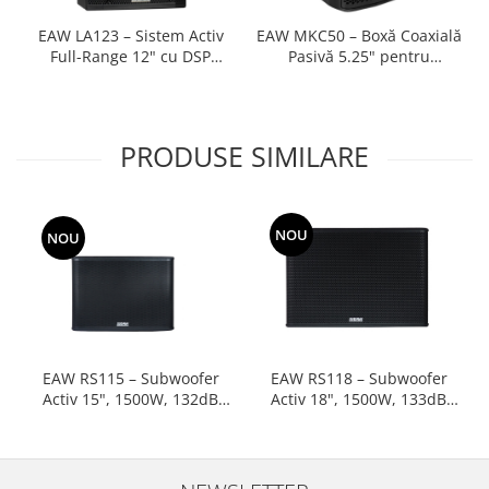
EAW LA123 – Sistem Activ
EAW MKC50 – Boxă Coaxială
Full-Range 12" cu DSP
Pasivă 5.25" pentru
pentru touring si corporate
instalații fixe
events
PRODUSE SIMILARE
NOU
NOU
EAW RS115 – Subwoofer
EAW RS118 – Subwoofer
Activ 15", 1500W, 132dB
Activ 18", 1500W, 133dB
pentru touring si corporate
pentru touring si corporate
events
events