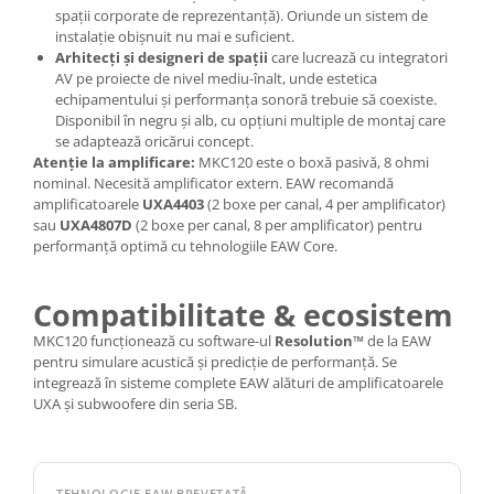
spații corporate de reprezentanță). Oriunde un sistem de
instalație obișnuit nu mai e suficient.
Arhitecți și designeri de spații
care lucrează cu integratori
AV pe proiecte de nivel mediu-înalt, unde estetica
echipamentului și performanța sonoră trebuie să coexiste.
Disponibil în negru și alb, cu opțiuni multiple de montaj care
se adaptează oricărui concept.
Atenție la amplificare:
MKC120 este o boxă pasivă, 8 ohmi
nominal. Necesită amplificator extern. EAW recomandă
amplificatoarele
UXA4403
(2 boxe per canal, 4 per amplificator)
sau
UXA4807D
(2 boxe per canal, 8 per amplificator) pentru
performanță optimă cu tehnologiile EAW Core.
Compatibilitate & ecosistem
MKC120 funcționează cu software-ul
Resolution™
de la EAW
pentru simulare acustică și predicție de performanță. Se
integrează în sisteme complete EAW alături de amplificatoarele
UXA și subwoofere din seria SB.
TEHNOLOGIE EAW BREVETATĂ