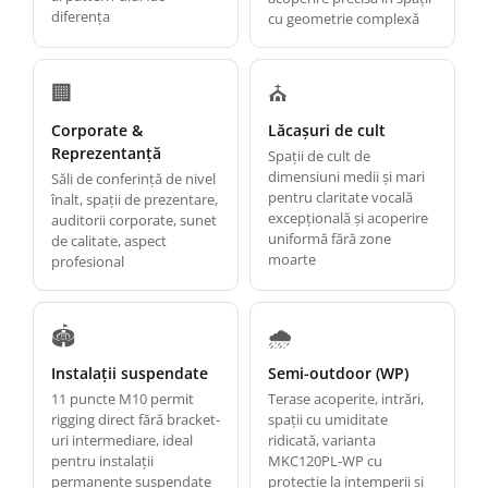
diferența
cu geometrie complexă
🏢
⛪
Corporate &
Lăcașuri de cult
Reprezentanță
Spații de cult de
dimensiuni medii și mari
Săli de conferință de nivel
pentru claritate vocală
înalt, spații de prezentare,
excepțională și acoperire
auditorii corporate, sunet
uniformă fără zone
de calitate, aspect
moarte
profesional
🏟️
🌧️
Instalații suspendate
Semi-outdoor (WP)
11 puncte M10 permit
Terase acoperite, intrări,
rigging direct fără bracket-
spații cu umiditate
uri intermediare, ideal
ridicată, varianta
pentru instalații
MKC120PL-WP cu
permanente suspendate
protecție la intemperii și