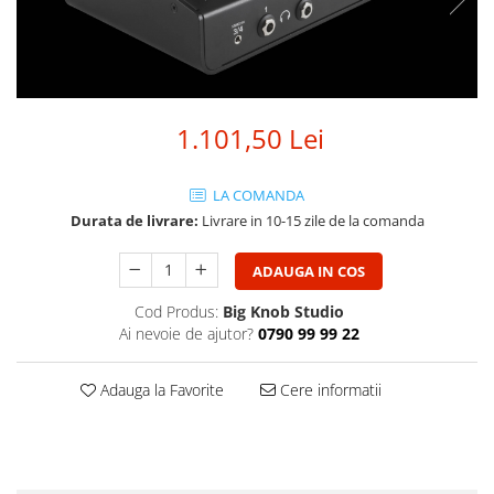
SBX Series
Moving head-uri – Spot
Accesorii Generale
Proiectoare Lumini
Boxe
Ventilatoare
Accesorii pentru boxe
Boxe Active
1.101,50 Lei
Boxe Pasive
Line Array Active
LA COMANDA
Monitoare de scena
Durata de livrare:
Livrare in 10-15 zile de la comanda
Subwoofere Active
Subwoofere Pasive
ADAUGA IN COS
Cabluri si conectori
Cod Produs:
Big Knob Studio
Ai nevoie de ajutor?
0790 99 99 22
Accesorii pt. Cabluri
Adaptoare Audio
Adauga la Favorite
Cere informatii
Cabluri Audio cu Conectori
Cabluri la metru
Conectori Audio
Stage Box Multicore