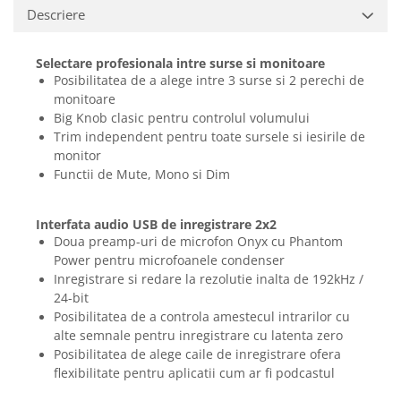
Casti
Descriere
Casti cu fir
Casti fara fir
Selectare profesionala intre surse si monitoare
Posibilitatea de a alege intre 3 surse si 2 perechi de
DI Box
monitoare
Interfete audio
Big Knob clasic pentru controlul volumului
Trim independent pentru toate sursele si iesirile de
Microfoane
monitor
Accesorii pentru Microfoane
Functii de Mute, Mono si Dim
Headset-uri si lavaliere
Microfoane cu fir pentru live
Interfata audio USB de inregistrare 2x2
Microfoane de captura
Doua preamp-uri de microfon Onyx cu Phantom
Power pentru microfoanele condenser
Microfoane pentru instrumente
Inregistrare si redare la rezolutie inalta de 192kHz /
Microfoane USB - Podcast, Gaming
24-bit
Seturi de microfoane
Posibilitatea de a controla amestecul intrarilor cu
Sisteme wireless
alte semnale pentru inregistrare cu latenta zero
Mixere
Posibilitatea de alege caile de inregistrare ofera
flexibilitate pentru aplicatii cum ar fi podcastul
Accesorii mixere