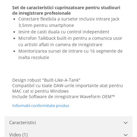
Mixere analogice
Set de caracteristici cuprinzatoare pentru studiouri
Mixere digitale
de inregistrare profesionale
Mixere pentru DJ
Conectare flexibila a surselor inclusiv intrare Jack
Monitorizare In-Ear
3,5mm pentru smartphone
Iesire de casti duala cu control independent
Stative pentru Boxe
Microfon Talkback built-in pentru a comunica usor
Stative pentru Microfoane
cu artistii aflati in camera de inregistrare
Monitorizarea sursei de intrare cu 16 segmente de
inalta rezolutie
Design robust "Built-Like-A-Tank"
Compatibil cu toate DAW-urile importante atat pentru
MAC cat si pentru Windows
Include Software de inregistrare Waveform OEM™
Informatii conformitate produs
Caracteristici
Video
(1)