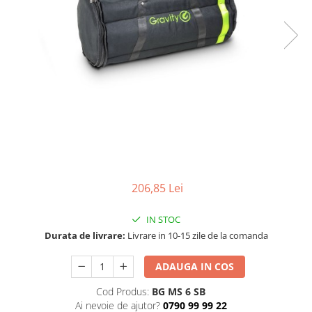
SBX Series
Moving head-uri – Spot
Accesorii Generale
Proiectoare Lumini
Boxe
Ventilatoare
Accesorii pentru boxe
Boxe Active
Boxe Pasive
Line Array Active
Monitoare de scena
Subwoofere Active
Subwoofere Pasive
206,85 Lei
Cabluri si conectori
Accesorii pt. Cabluri
IN STOC
Adaptoare Audio
Durata de livrare:
Livrare in 10-15 zile de la comanda
Cabluri Audio cu Conectori
Cabluri la metru
ADAUGA IN COS
Conectori Audio
Cod Produs:
BG MS 6 SB
Stage Box Multicore
Ai nevoie de ajutor?
0790 99 99 22