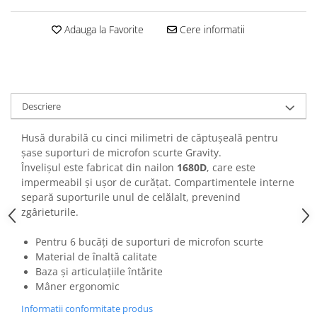
Casti
Adauga la Favorite
Cere informatii
Casti cu fir
Casti fara fir
DI Box
Interfete audio
Descriere
Microfoane
Accesorii pentru Microfoane
Husă durabilă cu cinci milimetri de căptușeală pentru
Headset-uri si lavaliere
șase suporturi de microfon scurte Gravity.
Învelișul este fabricat din nailon
1680D
, care este
Microfoane cu fir pentru live
impermeabil și ușor de curățat. Compartimentele interne
Microfoane de captura
separă suporturile unul de celălalt, prevenind
Microfoane pentru instrumente
zgârieturile.
Microfoane USB - Podcast, Gaming
Pentru 6 bucăți de suporturi de microfon scurte
Seturi de microfoane
Material de înaltă calitate
Sisteme wireless
Baza și articulațiile întărite
Mixere
Mâner ergonomic
Accesorii mixere
Informatii conformitate produs