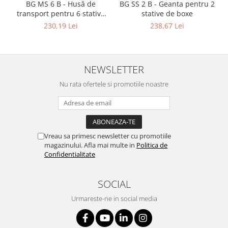
BG MS 6 B - Husă de
BG SS 2 B - Geanta pentru 2
transport pentru 6 stative
stative de boxe
de microfon
230,19 Lei
238,67 Lei
NEWSLETTER
Nu rata ofertele si promotiile noastre
Vreau sa primesc newsletter cu promotiile
magazinului. Afla mai multe in
Politica de
Confidentialitate
SOCIAL
Urmareste-ne in social media