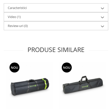
Mixere analogice
Mixere digitale
Caracteristici
Mixere pentru DJ
Video
(1)
Monitorizare In-Ear
Review-uri
(0)
Stative pentru Boxe
Stative pentru Microfoane
PRODUSE SIMILARE
NOU
NOU