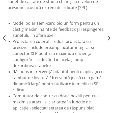
Mixere analogice
sunet de calitate de studio chiar și la niveluri de
presiune acustică extrem de ridicate (SPL).
Mixere digitale
Mixere pentru DJ
Monitorizare In-Ear
Model polar semi-cardioid uniform pentru un
Stative pentru Boxe
câștig maxim înainte de feedback și respingerea
sunetului în afara axei
Stative pentru Microfoane
Proiectarea cu profil redus, proiectată cu
precizie, include preamplificator integrat și
conector XLR pentru a maximiza eficiența
configurării, reducând în același timp
dezordinea etapelor
Răspuns în frecvență adaptat pentru aplicații cu
tambur de lovitură / frecvență joasă cu o gamă
dinamică largă pentru utilizare în medii cu SPL
ridicat
Comutator de contur cu două poziții pentru a
maximiza atacul și claritatea în funcție de
aplicație - selectați setarea de răspuns plat