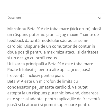
Casti
Casti cu fir
Casti fara fir
Descriere
DI Box
Microfonu Beta 91A de toba mare (kick drum) oferă
Interfete audio
un răspuns puternic și un câștig maxim înainte de
Microfoane
feedback datorită modelului său polar semi-
Accesorii pentru Microfoane
cardioid. Dispune de un comutator de contur în
două poziții pentru a maximiza atacul și claritatea
Headset-uri si lavaliere
și un design cu profil redus.
Microfoane cu fir pentru live
Utilizarea principală a Beta 91A este toba mare.
Microfoane de captura
Poate fi folosit și pentru alte aplicații de joasă
Microfoane pentru instrumente
frecvență, inclusiv pentru pian.
Microfoane USB - Podcast, Gaming
Beta 91A este un microfon de limită cu
Seturi de microfoane
condensator pe jumătate cardioid. Vă puteți
Sisteme wireless
aștepta la un răspuns puternic low-end, deoarece
Mixere
este special adaptat pentru aplicațiile de frecvență
Accesorii mixere
joasă și la atacuri și pumni superioare pentru