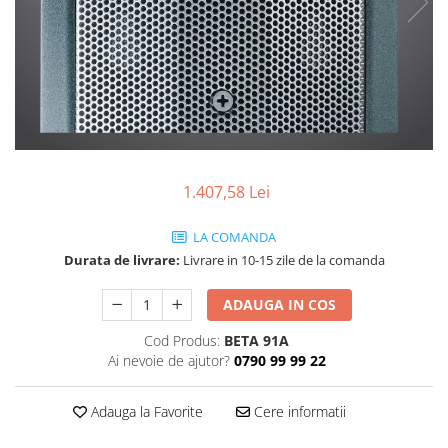
SBX Series
Moving head-uri – Spot
Accesorii Generale
Proiectoare Lumini
Boxe
Ventilatoare
Accesorii pentru boxe
Boxe Active
Boxe Pasive
Line Array Active
1.407,58 Lei
Monitoare de scena
Subwoofere Active
LA COMANDA
Subwoofere Pasive
Durata de livrare:
Livrare in 10-15 zile de la comanda
Cabluri si conectori
Accesorii pt. Cabluri
ADAUGA IN COS
Adaptoare Audio
Cod Produs:
BETA 91A
Cabluri Audio cu Conectori
Ai nevoie de ajutor?
0790 99 99 22
Cabluri la metru
Conectori Audio
Adauga la Favorite
Cere informatii
Stage Box Multicore