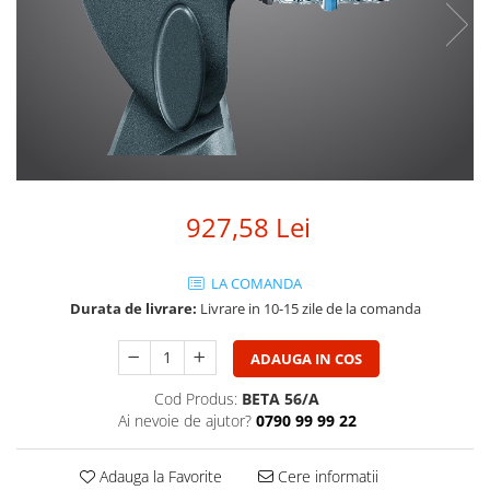
SBX Series
Moving head-uri – Spot
Accesorii Generale
Proiectoare Lumini
Boxe
Ventilatoare
Accesorii pentru boxe
Boxe Active
Boxe Pasive
Line Array Active
Monitoare de scena
927,58 Lei
Subwoofere Active
Subwoofere Pasive
LA COMANDA
Cabluri si conectori
Durata de livrare:
Livrare in 10-15 zile de la comanda
Accesorii pt. Cabluri
ADAUGA IN COS
Adaptoare Audio
Cabluri Audio cu Conectori
Cod Produs:
BETA 56/A
Cabluri la metru
Ai nevoie de ajutor?
0790 99 99 22
Conectori Audio
Stage Box Multicore
Adauga la Favorite
Cere informatii