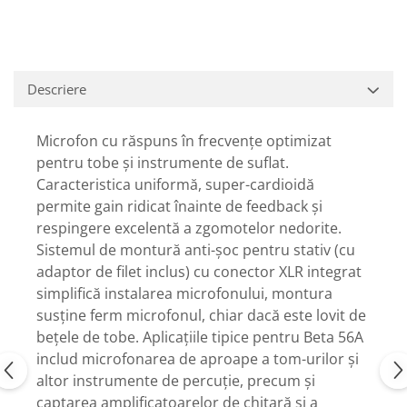
Casti
Casti cu fir
Casti fara fir
DI Box
Descriere
Interfete audio
Microfon cu răspuns în frecvențe optimizat
Microfoane
pentru tobe și instrumente de suflat.
Accesorii pentru Microfoane
Caracteristica uniformă, super-cardioidă
Headset-uri si lavaliere
permite gain ridicat înainte de feedback și
Microfoane cu fir pentru live
respingere excelentă a zgomotelor nedorite.
Microfoane de captura
Sistemul de montură anti-șoc pentru stativ (cu
Microfoane pentru instrumente
adaptor de filet inclus) cu conector XLR integrat
Microfoane USB - Podcast, Gaming
simplifică instalarea microfonului, montura
Seturi de microfoane
susține ferm microfonul, chiar dacă este lovit de
Sisteme wireless
bețele de tobe. Aplicațiile tipice pentru Beta 56A
includ microfonarea de aproape a tom-urilor și
Mixere
altor instrumente de percuție, precum și
Accesorii mixere
captarea amplificatoarelor de chitară si a