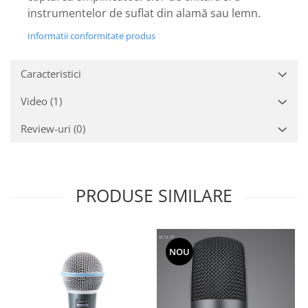
Mixere analogice
instrumentelor de suflat din alamă sau lemn.
Mixere digitale
Informatii conformitate produs
Mixere pentru DJ
Monitorizare In-Ear
Caracteristici
Stative pentru Boxe
Stative pentru Microfoane
Video
(1)
Review-uri
(0)
PRODUSE SIMILARE
NOU