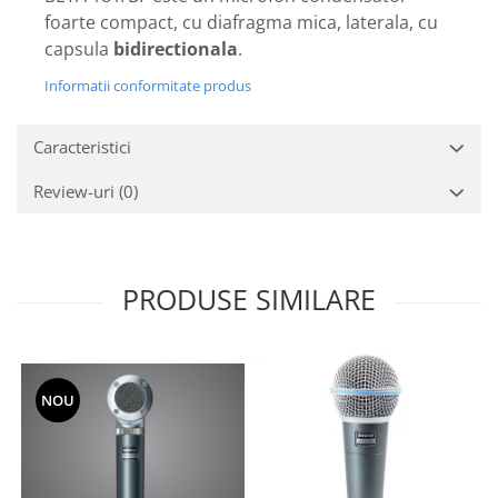
Mixere analogice
foarte compact, cu diafragma mica, laterala, cu
Mixere digitale
capsula
bidirectionala
.
Mixere pentru DJ
Informatii conformitate produs
Monitorizare In-Ear
Stative pentru Boxe
Caracteristici
Stative pentru Microfoane
Review-uri
(0)
PRODUSE SIMILARE
NOU