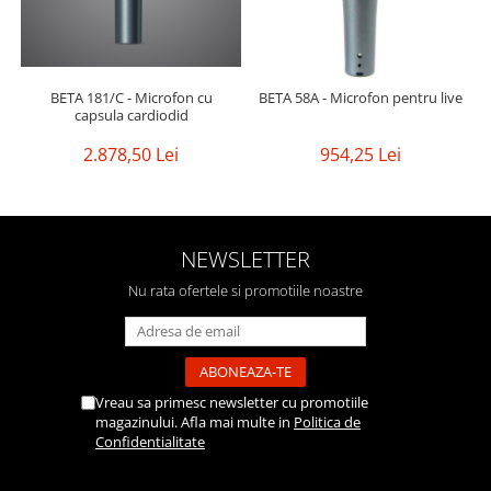
BETA 181/C - Microfon cu
BETA 58A - Microfon pentru live
capsula cardiodid
2.878,50 Lei
954,25 Lei
NEWSLETTER
Nu rata ofertele si promotiile noastre
Vreau sa primesc newsletter cu promotiile
magazinului. Afla mai multe in
Politica de
Confidentialitate