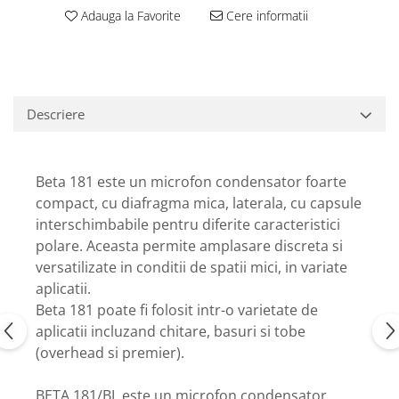
Casti
Adauga la Favorite
Cere informatii
Casti cu fir
Casti fara fir
DI Box
Interfete audio
Descriere
Microfoane
Accesorii pentru Microfoane
Beta 181 este un microfon condensator foarte
Headset-uri si lavaliere
compact, cu diafragma mica, laterala, cu capsule
Microfoane cu fir pentru live
interschimbabile pentru diferite caracteristici
Microfoane de captura
polare. Aceasta permite amplasare discreta si
Microfoane pentru instrumente
versatilizate in conditii de spatii mici, in variate
Microfoane USB - Podcast, Gaming
aplicatii.
Seturi de microfoane
Beta 181 poate fi folosit intr-o varietate de
Sisteme wireless
aplicatii incluzand chitare, basuri si tobe
(overhead si premier).
Mixere
Accesorii mixere
BETA 181/BI este un microfon condensator