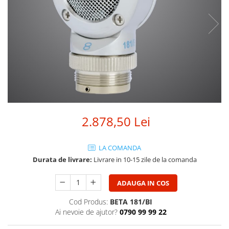
SBX Series
Moving head-uri – Spot
Accesorii Generale
Proiectoare Lumini
Boxe
Ventilatoare
Accesorii pentru boxe
Boxe Active
Boxe Pasive
Line Array Active
Monitoare de scena
Subwoofere Active
2.878,50 Lei
Subwoofere Pasive
Cabluri si conectori
LA COMANDA
Accesorii pt. Cabluri
Durata de livrare:
Livrare in 10-15 zile de la comanda
Adaptoare Audio
Cabluri Audio cu Conectori
ADAUGA IN COS
Cabluri la metru
Cod Produs:
BETA 181/BI
Conectori Audio
Ai nevoie de ajutor?
0790 99 99 22
Stage Box Multicore