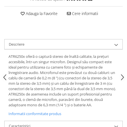
Casti
Casti cu fir
Adauga la Favorite
Cere informatii
Casti fara fir
DI Box
Interfete audio
Microfoane
Descriere
Accesorii pentru Microfoane
ATR6250x oferă o captură stereo de înaltă calitate, la prețuri
Headset-uri si lavaliere
accesibile, într-un singur microfon. Designul său compact este
ideal pentru utilizarea cu camere foto și echipamente de
Microfoane cu fir pentru live
înregistrare audio. Microfonul este prevăzut cu două cabluri: un
Microfoane de captura
cablu de cameră de 0,2 m (8 ") (cu conectori de la stereo de 3,5
Microfoane pentru instrumente
mm la stereo de 3,5 mm) și un cablu de înregistrare de 3 m (cu
conectori de la stereo de 3,5 mm până la dual de 3,5 mm mono).
Microfoane USB - Podcast, Gaming
ATR6250x de asemenea include un suport profesionial pentru
Seturi de microfoane
cameră, o clemă de microfon, paravânt din burete, două
Sisteme wireless
adaptoare mono de 6,3 mm (1/4 ") și o baterie AA.
Mixere
Informatii conformitate produs
Accesorii mixere
Caracteristici