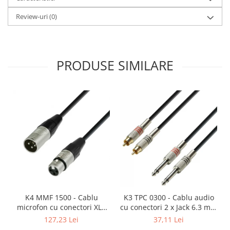
Mixere analogice
Mixere digitale
Review-uri
(0)
Mixere pentru DJ
Monitorizare In-Ear
Stative pentru Boxe
PRODUSE SIMILARE
Stative pentru Microfoane
K4 MMF 1500 - Cablu
K3 TPC 0300 - Cablu audio
microfon cu conectori XLR
cu conectori 2 x Jack 6.3 mm
mama / XLR tata 3p REAN -
mono / 2 x RCA tata AH 3 m
127,23 Lei
37,11 Lei
15m