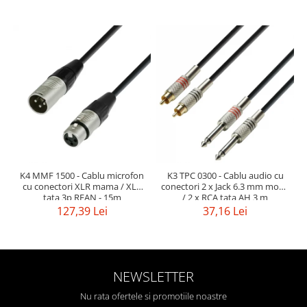
K4 MMF 1500 - Cablu microfon
K3 TPC 0300 - Cablu audio cu
cu conectori XLR mama / XLR
conectori 2 x Jack 6.3 mm mono
tata 3p REAN - 15m
/ 2 x RCA tata AH 3 m
127,39 Lei
37,16 Lei
NEWSLETTER
Nu rata ofertele si promotiile noastre