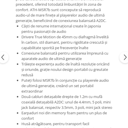
Mixere analogice
precedent, oferind totodată îmbuntățiri în zona de
Mixere digitale
confort. ATH-MSR7b sunt concepute să reproducă
audio-ul de mare finețe al playerelor audio de ultimă
Mixere pentru DJ
generație, beneficiind de conexiunea balansată A2DC.
Monitorizare In-Ear
Căști de renume internațional create în Japonia
pentru pasionații de audio
Stative pentru Boxe
Drivere True Motion de 45mm cu diafragmă învelită
Stative pentru Microfoane
în carbon, stil diamant, pentru rigiditate crescută și
capabilitate sporită pe frecevențe înalte
Conexiune balansată pentru utilizarea împreună cu
aparatele audio de ultimă generație
Trăiește experiența audio de înaltă rezoluție oricând
și oriunde, grație noului design portabil cu greutate
redusă
Puteți folosi MSR7b în conjuncție cu playerele audio
de ultimă generație, creând un set portabil
extraordinar
Două cabluri detașabile drepte de 1.2m cu mufă
coaxială detașabilă A2DC: unul de 4.4mm, 5 poli, mini
jack balansat, respectiv 3.5mm, 3 poli, mini jack stereo
Earpaduri noi din memory foam pentru un plus de
confort
Husă atrăgătoare, pentru transport facil