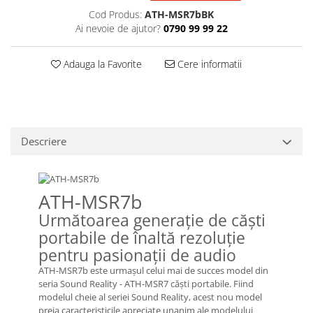
Casti
Cod Produs:
ATH-MSR7bBK
Ai nevoie de ajutor?
0790 99 99 22
Casti cu fir
Casti fara fir
Adauga la Favorite
Cere informatii
DI Box
Interfete audio
Microfoane
Accesorii pentru Microfoane
Descriere
Headset-uri si lavaliere
Microfoane cu fir pentru live
Microfoane de captura
ATH-MSR7b
Microfoane pentru instrumente
Următoarea generație de căști
Microfoane USB - Podcast, Gaming
portabile de înaltă rezoluție
Seturi de microfoane
pentru pasionații de audio
Sisteme wireless
ATH-MSR7b este urmașul celui mai de succes model din
Mixere
seria Sound Reality - ATH-MSR7 căști portabile. Fiind
modelul cheie al seriei Sound Reality, acest nou model
Accesorii mixere
preia caracteristicile apreciate unanim ale modelului