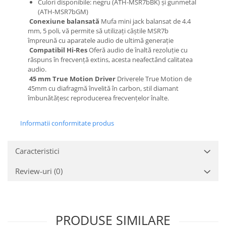
Culori disponibile: negru (ATH-MSR7bBK) și gunmetal
(ATH-MSR7bGM)
Conexiune balansată
Mufa mini jack balansat de 4.4
mm, 5 poli, vă permite să utilizați căștile MSR7b
împreună cu aparatele audio de ultimă generație
Compatibil Hi-Res
Oferă audio de înaltă rezoluție cu
răspuns în frecvență extins, acesta neafectând calitatea
audio.
45 mm True Motion Driver
Driverele True Motion de
45mm cu diafragmă învelită în carbon, stil diamant
îmbunătățesc reproducerea frecvențelor înalte.
Informatii conformitate produs
Caracteristici
Review-uri
(0)
PRODUSE SIMILARE