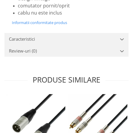
Mixere analogice
comutator pornit/oprit
Mixere digitale
cablu nu este inclus
Mixere pentru DJ
Informatii conformitate produs
Monitorizare In-Ear
Stative pentru Boxe
Caracteristici
Stative pentru Microfoane
Review-uri
(0)
PRODUSE SIMILARE