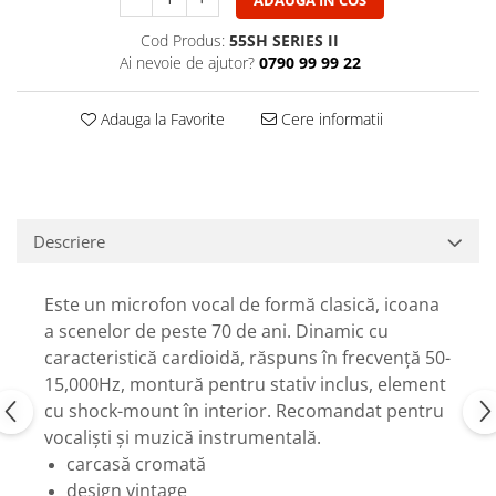
ADAUGA IN COS
Casti
Cod Produs:
55SH SERIES II
Casti cu fir
Ai nevoie de ajutor?
0790 99 99 22
Casti fara fir
DI Box
Adauga la Favorite
Cere informatii
Interfete audio
Microfoane
Accesorii pentru Microfoane
Headset-uri si lavaliere
Descriere
Microfoane cu fir pentru live
Microfoane de captura
Este un microfon vocal de formă clasică, icoana
Microfoane pentru instrumente
a scenelor de peste 70 de ani. Dinamic cu
Microfoane USB - Podcast, Gaming
caracteristică cardioidă, răspuns în frecvență 50-
Seturi de microfoane
15,000Hz, montură pentru stativ inclus, element
Sisteme wireless
cu shock-mount în interior. Recomandat pentru
vocaliști și muzică instrumentală.
Mixere
carcasă cromată
Accesorii mixere
design vintage