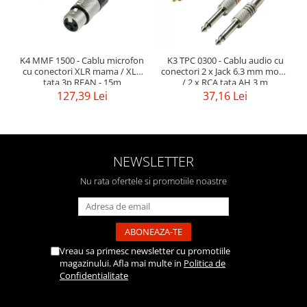
K4 MMF 1500 - Cablu microfon
K3 TPC 0300 - Cablu audio cu
cu conectori XLR mama / XLR
conectori 2 x Jack 6.3 mm mono
tata 3p REAN - 15m
/ 2 x RCA tata AH 3 m
127,39 Lei
37,16 Lei
NEWSLETTER
Nu rata ofertele si promotiile noastre
Vreau sa primesc newsletter cu promotiile
magazinului. Afla mai multe in
Politica de
Confidentialitate